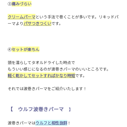
③
痛みづらい
クリームパーマ
という手法で巻くことが多いです。
リキッドパ
ーマより
パサつきつくい
です。
④
セットが楽ちん
頭を濡らしてタオルドライした時点で
もういい感じになるのが波巻きパーマのいいところです。
軽く乾かしてセットすればかなり時短
です。
それでは波巻きパーマをご紹介いたします！
【 ウルフ波巻きパーマ
】
波巻きパーマは
ウルフと相性抜群
！