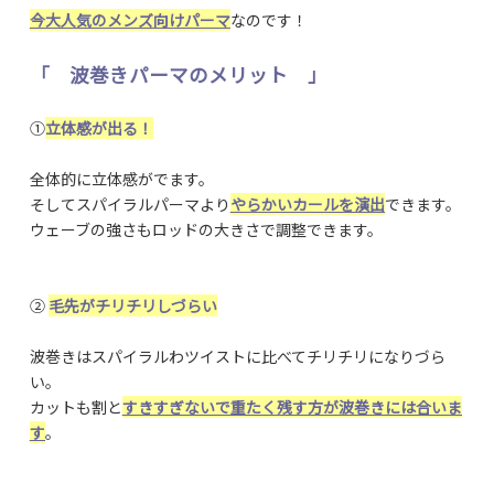
今大人気のメンズ向けパーマ
なのです！
「 波巻きパーマのメリット 」
①
立体感が出る！
全体的に立体感がでます。
そしてスパイラルパーマより
やらかいカールを演出
できます。
ウェーブの強さもロッドの大きさで調整できます。
②
毛先がチリチリしづらい
波巻きはスパイラルわツイストに比べてチリチリになりづら
い。
カットも割と
すきすぎないで重たく残す方が波巻きには合いま
す
。