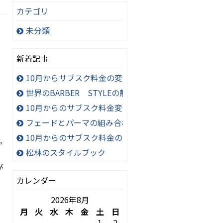
カテゴリ
未分類
新着記事
10月からサブスク料金の変更について
世界のBARBER STYLEの魅力と違い
10月からのサブスク料金変更のお知らせ
フェードとパーマの組み合わせがカッコいい。
10月からのサブスク料金の変更について
。
松林のスタイルブック
が
カレンダー
2026年8月
月
火
水
木
金
土
日
1
2